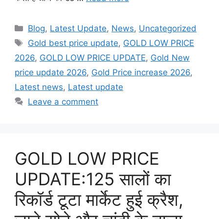
Categories
Blog
,
Latest Update
,
News
,
Uncategorized
Tags
Gold best price update
,
GOLD LOW PRICE
2026
,
GOLD LOW PRICE UPDATE
,
Gold New
price update 2026
,
Gold Price increase 2026
,
Latest news
,
Latest update
Leave a comment
GOLD LOW PRICE
UPDATE:125 सालों का
रिकॉर्ड टूटा मार्केट हुई क्रैश,