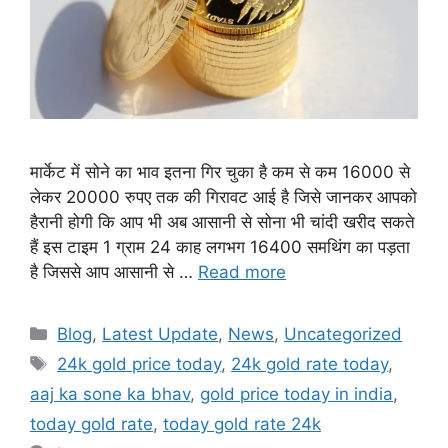
मार्केट में सोने का भाव इतना गिर चुका है कम से कम 16000 से
लेकर 20000 रुपए तक की गिरावट आई है जिसे जानकर आपको
हैरानी होगी कि आप भी अब आसानी से सोना भी चांदी खरीद सकते
हैं इस टाइम 1 ग्राम 24 काह लगभग 16400 समथिंग का पड़ता
है जिससे आप आसानी से …
Read more
Categories
Blog
,
Latest Update
,
News
,
Uncategorized
Tags
24k gold price today
,
24k gold rate today
,
aaj ka sone ka bhav
,
gold price today in india
,
today gold rate
,
today gold rate 24k