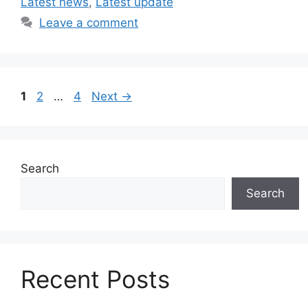
Latest news
,
Latest update
Leave a comment
Page
Page
Page
1
2
…
4
Next
→
Search
Search
Recent Posts