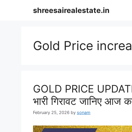
Skip
shreesairealestate.in
to
content
Gold Price incre
GOLD PRICE UPDATE 202
भारी गिरावट जानिए आज क
February 25, 2026
by
sonam