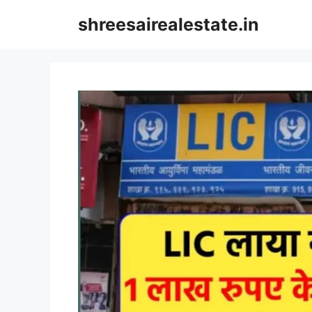
Skip
shreesairealestate.in
to
content