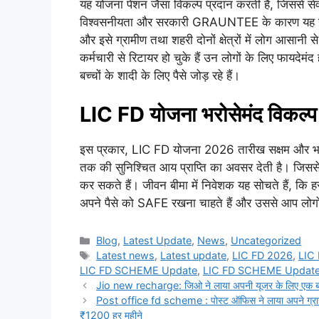
यह योजना पेंशन जैसा विकल्प प्रदान करती है, जिससे से
विश्वसनीयता और सरकारी GRAUNTEE के कारण यह योजना
और इसे ग्रामीण तथा शहरी दोनों क्षेत्रों में लोग आसानी 
कर्मचारी से रिटायर हो चुके हैं उन लोगों के लिए फायदेमंद
बच्चों के शादी के लिए पैसे जोड़ रहे हैं।
LIC FD योजना भरोसेमंद विकल्प
इस प्रकार, LIC FD योजना 2026 तारीख सक्षम और भर
तक की सुनिश्चित आय प्राप्ति का अवसर देती है। जिससे
कर सकते हैं। जीवन बीमा में निवेशक यह सोचते हैं, 
अपने पैसे को SAFE रखना चाहते हैं और उससे आप लोगों
Categories
Blog
,
Latest Update
,
News
,
Uncategorized
Tags
Latest news
,
Latest update
,
LIC FD 2026
,
LIC
LIC FD SCHEME Update
,
LIC FD SCHEME Updat
Jio new recharge: जिओ ने लाया अपनी यूजर के लिए एक बार
Post office fd scheme : पोस्ट ऑफिस ने लाया अपने ग्राहको
₹1200 हर महीने