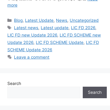
more
Categories
Blog
,
Latest Update
,
News
,
Uncategorized
Tags
Latest news
,
Latest update
,
LIC FD 2026
,
LIC FD new Update 2026
,
LIC FD SCHEME new
Update 2026
,
LIC FD SCHEME Update
,
LIC FD
SCHEME Update 2026
Leave a comment
Search
Search