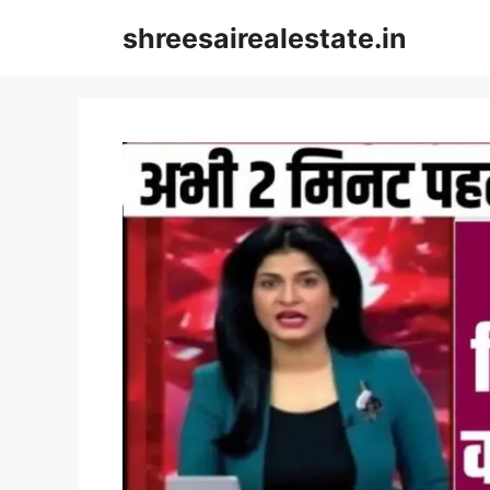
Skip
shreesairealestate.in
to
content